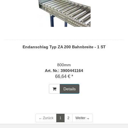
Endanschlag Typ ZA 200 Bahnbreite - 1 ST
800mm
Art. Nr.: 3900441164
66,64 € *
Details
← Zurück
1
2
Weiter →