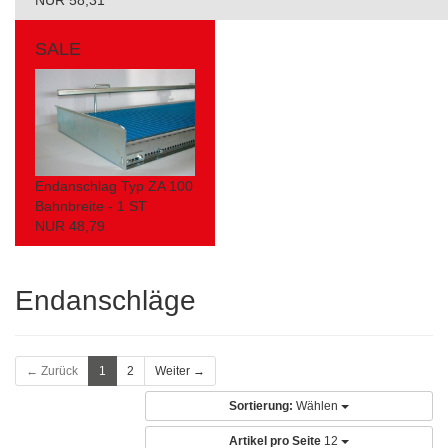
NUR 58,31
SALE
Endanschlag Typ ZA 100
Bahnbreite - 1 ST
NUR 48,79
Endanschläge
← Zurück
1
2
Weiter →
Sortierung:
Wählen
Artikel pro Seite
12