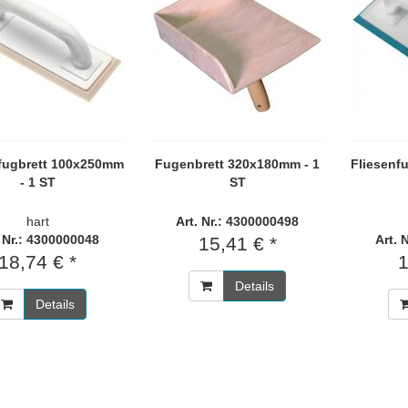
fugbrett 100x250mm
Fugenbrett 320x180mm - 1
Fliesenf
- 1 ST
ST
hart
Art. Nr.: 4300000498
. Nr.: 4300000048
Art. 
15,41 € *
18,74 € *
1
Details
Details