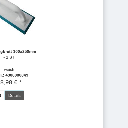
ugbrett 100x250mm
- 1 ST
weich
Nr.: 4300000049
8,98 € *
Details