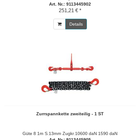
Art. Nr.: 9113445902
251,21 € *
Details
Zurrspannkette zweiteilig - 1 ST
Güte 8 1m S.13mm Zugkr.10600 daN 1590 daN
Art. Nr.: 9113445905