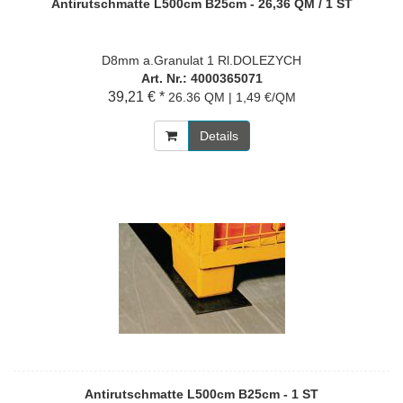
Antirutschmatte L500cm B25cm - 26,36 QM / 1 ST
D8mm a.Granulat 1 Rl.DOLEZYCH
Art. Nr.: 4000365071
39,21 € *
26.36 QM | 1,49 €/QM
Details
Antirutschmatte L500cm B25cm - 1 ST