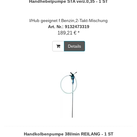
Handhebelpumpe STA verz.0,35 - 1 ST
l/Hub geeignet f.Benzin,2-Takt-Mischung
Art. Nr.: 9132473319
189,21 € *
Details
Handkolbenpumpe 38l/min REILANG - 1 ST