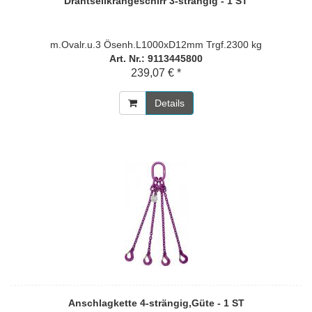
Drahtseilkrangeschirr 3-strängig - 1 ST
m.Ovalr.u.3 Ösenh.L1000xD12mm Trgf.2300 kg
Art. Nr.: 9113445800
239,07 € *
Details
Anschlagkette 4-strängig,Güte - 1 ST