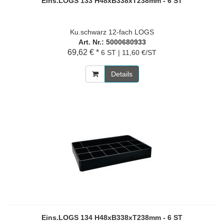
Eins.LOGS 133 H48xB338xT238mm - 6 ST
Ku.schwarz 12-fach LOGS
Art. Nr.: 5000680933
69,62 € *
6 ST | 11,60 €/ST
Details
Eins.LOGS 134 H48xB338xT238mm - 6 ST