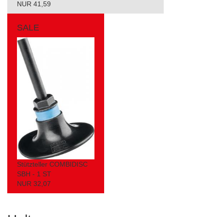
NUR 41,59
SALE
Stützteller COMBIDISC
SBH - 1 ST
NUR 32,07