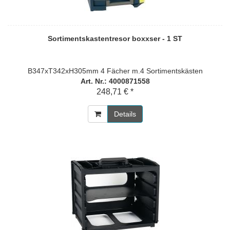
Sortimentskastentresor boxxser - 1 ST
B347xT342xH305mm 4 Fächer m.4 Sortimentskästen
Art. Nr.: 4000871558
248,71 € *
Details