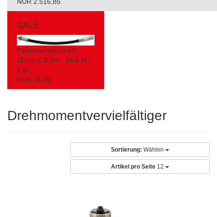
NUR 2.516,85
SALE
Panzerschlauch AD
11mm L.0,3m - 46,5 M /
1 ST
NUR 16,60
Drehmomentvervielfältiger
Sortierung:
Wählen
Artikel pro Seite
12