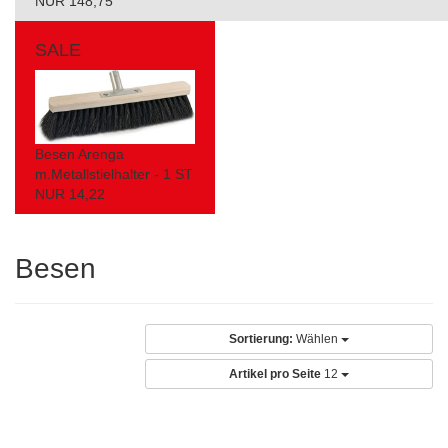
NUR 148,75
SALE
Besen Arenga
m.Metallstielhalter - 1 ST
NUR 14,22
Besen
Sortierung:
Wählen
Artikel pro Seite
12