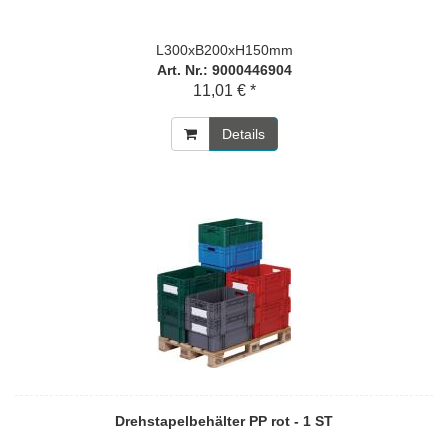
L300xB200xH150mm
Art. Nr.: 9000446904
11,01 € *
Details
Drehstapelbehälter PP rot - 1 ST