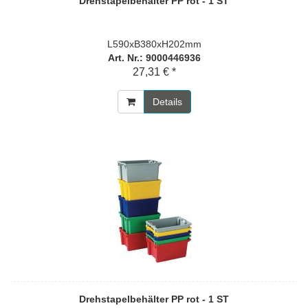
Drehstapelbehälter PP rot - 1 ST
L590xB380xH202mm
Art. Nr.: 9000446936
27,31 € *
Details
Drehstapelbehälter PP rot - 1 ST