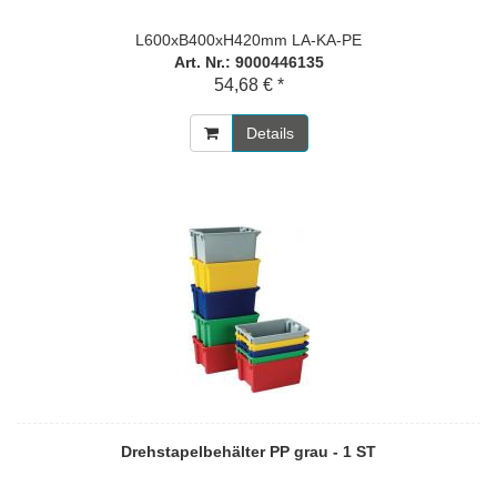
L600xB400xH420mm LA-KA-PE
Art. Nr.: 9000446135
54,68 € *
Details
Drehstapelbehälter PP grau - 1 ST