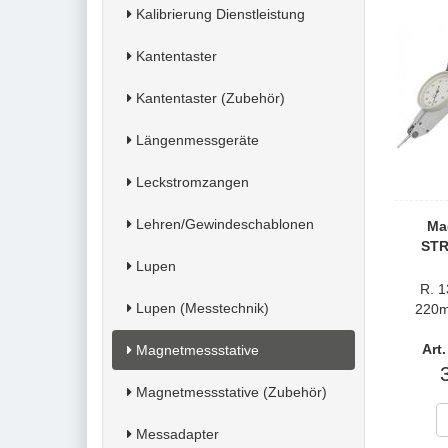
Kalibrierung Dienstleistung
Kantentaster
Kantentaster (Zubehör)
Längenmessgeräte
Leckstromzangen
Lehren/Gewindeschablonen
Ma
STR
Lupen
R. 
Lupen (Messtechnik)
220m
Art
Magnetmessstative
Magnetmessstative (Zubehör)
Messadapter