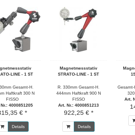
gnetmessstativ
Magnetmessstativ
Magne
ATO-LINE - 1 ST
STRATO-LINE - 1 ST
1
130mm Gesamt-H.
R. 330mm Gesamt-H.
Gesamt-H
m Haftkraft 300 N
444mm Haftkraft 900 N
320
FISSO
FISSO
Art. 
. Nr.: 4000851205
Art. Nr.: 4000851213
1
315,35 € *
922,25 € *
Details
Details