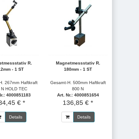
tmessstativ R.
Magnetmessstativ R.
12mm - 1 ST
180mm - 1 ST
. 267mm Haftkraft
Gesamt-H. 500mm Haftkraft
 N HOLD TEC
800 N
Nr.: 4000851183
Art. Nr.: 4000851654
84,45 € *
136,85 € *
Details
Details