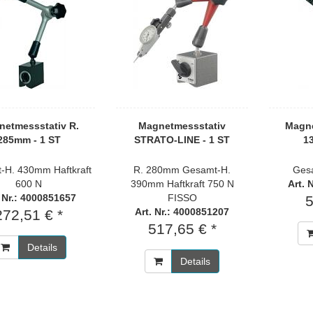
etmessstativ R.
Magnetmessstativ
Magne
285mm - 1 ST
STRATO-LINE - 1 ST
1
-H. 430mm Haftkraft
R. 280mm Gesamt-H.
Ges
600 N
390mm Haftkraft 750 N
Art. 
. Nr.: 4000851657
FISSO
5
Art. Nr.: 4000851207
272,51 € *
517,65 € *
Details
Details