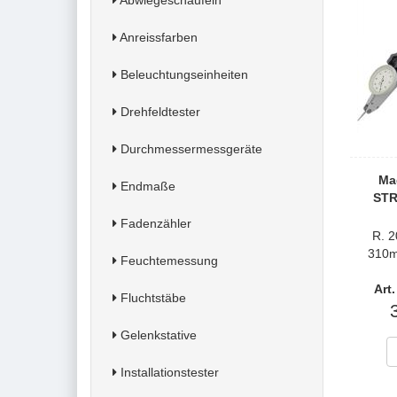
Abwiegeschaufeln
Anreissfarben
Beleuchtungseinheiten
Drehfeldtester
Durchmessermessgeräte
Ma
Endmaße
STR
Fadenzähler
R. 
310m
Feuchtemessung
Art
Fluchtstäbe
Gelenkstative
Installationstester