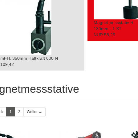
Magnetmessstativ R.
130mm - 1 ST
NUR 58,25
mt-H. 350mm Haftkraft 600 N
109,42
gnetmessstative
ck
1
2
Weiter →