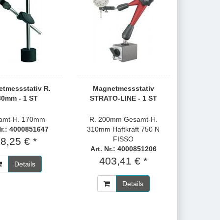
tmessstativ R.
Magnetmessstativ
30mm - 1 ST
STRATO-LINE - 1 ST
amt-H. 170mm
R. 200mm Gesamt-H.
Nr.: 4000851647
310mm Haftkraft 750 N
FISSO
8,25 € *
Art. Nr.: 4000851206
403,41 € *
Details
Details