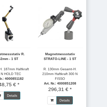
tmessstativ R.
Magnetmessstativ
52mm - 1 ST
STRATO-LINE - 1 ST
. 187mm Haftkraft
R. 130mm Gesamt-H.
 N HOLD TEC
210mm Haftkraft 300 N
Nr.: 4000851182
FISSO
Art. Nr.: 4000851208
48,75 € *
296,31 € *
Details
Details