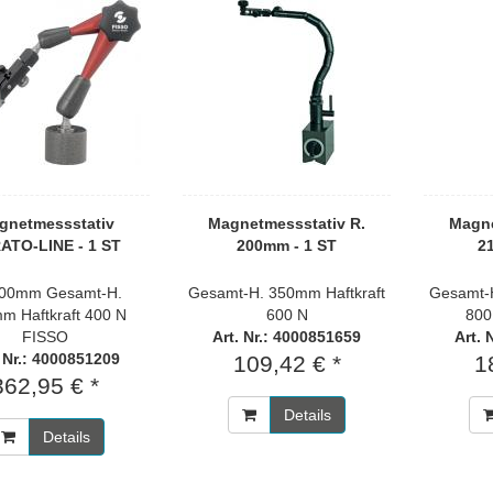
gnetmessstativ
Magnetmessstativ R.
Magne
ATO-LINE - 1 ST
200mm - 1 ST
2
200mm Gesamt-H.
Gesamt-H. 350mm Haftkraft
Gesamt-H
m Haftkraft 400 N
600 N
800
FISSO
Art. Nr.: 4000851659
Art. 
. Nr.: 4000851209
109,42 € *
1
362,95 € *
Details
Details