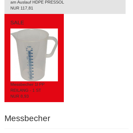
am Auslauf HDPE PRESSOL
NUR 117,81
SALE
Messbecher 1l PP
REILANG - 1 ST
NUR 8,93
Messbecher