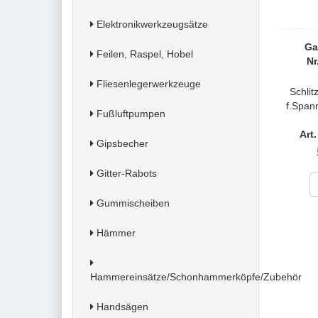
Elektronikwerkzeugsätze
Ga
Feilen, Raspel, Hobel
Nr
Fliesenlegerwerkzeuge
Schli
f.Spa
Fußluftpumpen
Art
Gipsbecher
Gitter-Rabots
Gummischeiben
Hämmer
Hammereinsätze/Schonhammerköpfe/Zubehör
Handsägen