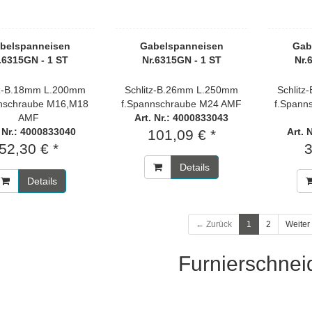
belspanneisen
Gabelspanneisen
Gab
.6315GN - 1 ST
Nr.6315GN - 1 ST
Nr.
tz-B.18mm L.200mm
Schlitz-B.26mm L.250mm
Schlit
nnschraube M16,M18
f.Spannschraube M24 AMF
f.Spann
AMF
Art. Nr.: 4000833043
. Nr.: 4000833040
Art. 
101,09 € *
52,30 € *
3
Details
Details
← Zurück
1
2
Weiter
Furnierschnei