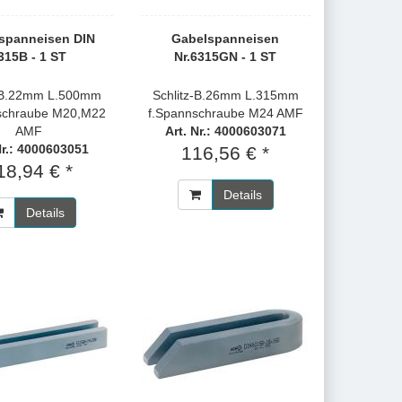
spanneisen DIN
Gabelspanneisen
315B - 1 ST
Nr.6315GN - 1 ST
z-B.22mm L.500mm
Schlitz-B.26mm L.315mm
schraube M20,M22
f.Spannschraube M24 AMF
AMF
Art. Nr.: 4000603071
Nr.: 4000603051
116,56 € *
18,94 € *
Details
Details