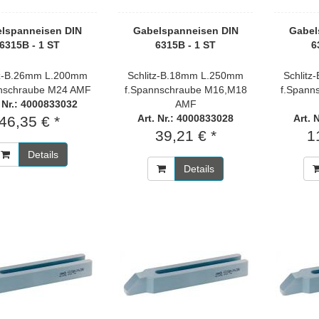
lspanneisen DIN
Gabelspanneisen DIN
Gabel
6315B - 1 ST
6315B - 1 ST
6
tz-B.26mm L.200mm
Schlitz-B.18mm L.250mm
Schlit
nschraube M24 AMF
f.Spannschraube M16,M18
f.Spann
. Nr.: 4000833032
AMF
Art. Nr.: 4000833028
Art. 
46,35 € *
39,21 € *
1
Details
Details