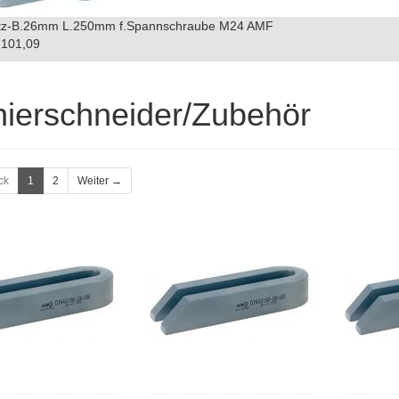
itz-B.26mm L.250mm f.Spannschraube M24 AMF
101,09
ierschneider/Zubehör
ck
1
2
Weiter →