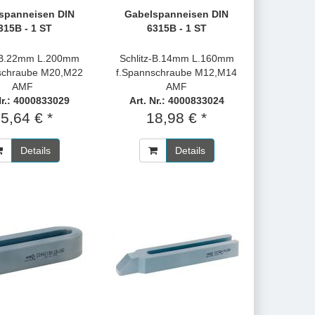
spanneisen DIN
Gabelspanneisen DIN
315B - 1 ST
6315B - 1 ST
z-B.22mm L.200mm
Schlitz-B.14mm L.160mm
schraube M20,M22
f.Spannschraube M12,M14
AMF
AMF
Nr.: 4000833029
Art. Nr.: 4000833024
5,64 € *
18,98 € *
Details
Details