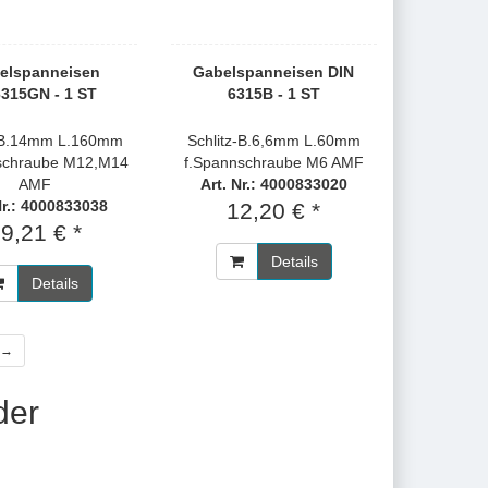
elspanneisen
Gabelspanneisen DIN
6315GN - 1 ST
6315B - 1 ST
z-B.14mm L.160mm
Schlitz-B.6,6mm L.60mm
schraube M12,M14
f.Spannschraube M6 AMF
AMF
Art. Nr.: 4000833020
Nr.: 4000833038
12,20 € *
9,21 € *
Details
Details
 →
der