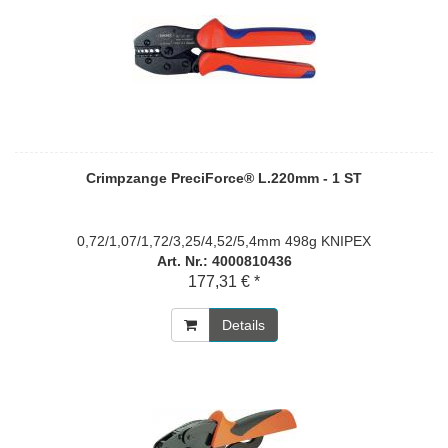
Crimpzange PreciForce® L.220mm - 1 ST
0,72/1,07/1,72/3,25/4,52/5,4mm 498g KNIPEX
Art. Nr.: 4000810436
177,31 € *
Details