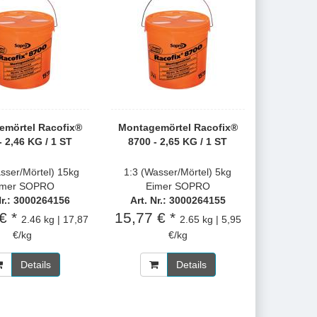
emörtel Racofix®
Montagemörtel Racofix®
- 2,46 KG / 1 ST
8700 - 2,65 KG / 1 ST
sser/Mörtel) 15kg
1:3 (Wasser/Mörtel) 5kg
imer SOPRO
Eimer SOPRO
Nr.: 3000264156
Art. Nr.: 3000264155
€ *
15,77 € *
2.46 kg | 17,87
2.65 kg | 5,95
€/kg
€/kg
Details
Details