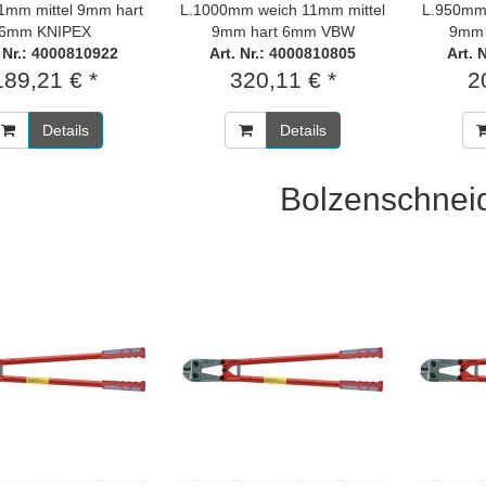
1mm mittel 9mm hart
L.1000mm weich 11mm mittel
L.950mm 
6mm KNIPEX
9mm hart 6mm VBW
9mm 
. Nr.: 4000810922
Art. Nr.: 4000810805
Art. 
189,21 € *
320,11 € *
2
Details
Details
Bolzenschnei