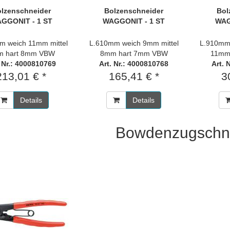
lzenschneider
Bolzenschneider
Bol
GGONIT - 1 ST
WAGGONIT - 1 ST
WAG
m weich 11mm mittel
L.610mm weich 9mm mittel
L.910mm 
 hart 8mm VBW
8mm hart 7mm VBW
11mm
. Nr.: 4000810769
Art. Nr.: 4000810768
Art. 
213,01 € *
165,41 € *
3
Details
Details
Bowdenzugschn