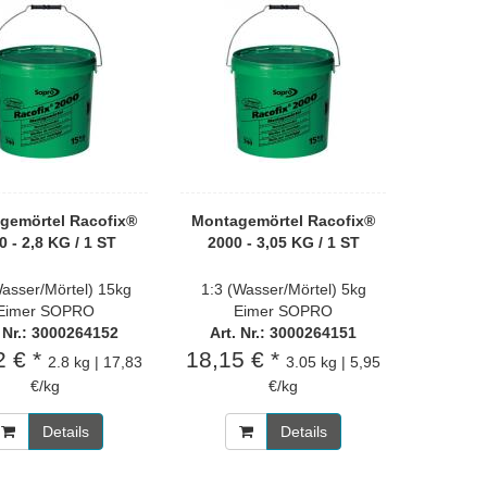
gemörtel Racofix®
Montagemörtel Racofix®
0 - 2,8 KG / 1 ST
2000 - 3,05 KG / 1 ST
Wasser/Mörtel) 15kg
1:3 (Wasser/Mörtel) 5kg
Eimer SOPRO
Eimer SOPRO
. Nr.: 3000264152
Art. Nr.: 3000264151
2 € *
18,15 € *
2.8 kg | 17,83
3.05 kg | 5,95
€/kg
€/kg
Details
Details