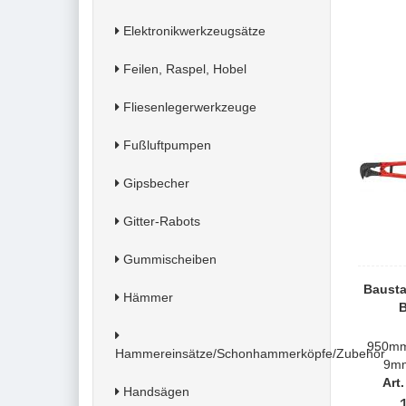
Elektronikwerkzeugsätze
Feilen, Raspel, Hobel
Fliesenlegerwerkzeuge
Fußluftpumpen
Gipsbecher
Gitter-Rabots
Gummischeiben
Bausta
Hämmer
B
950mm
Hammereinsätze/Schonhammerköpfe/Zubehör
9mm
Art
Handsägen