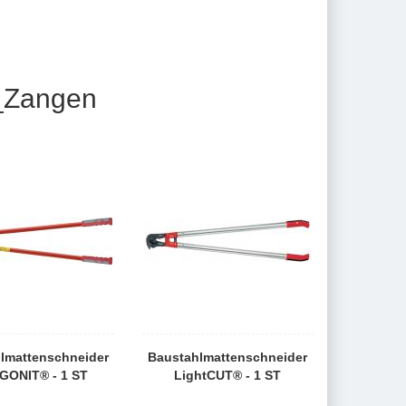
_Zangen
lmattenschneider
Baustahlmattenschneider
ONIT® - 1 ST
LightCUT® - 1 ST