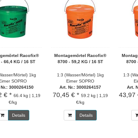
gemörtel Racofix®
Montagemörtel Racofix®
Montag
 - 66,4 KG / 16 ST
8700 - 59,2 KG / 16 ST
8700 
Wasser/Mörtel) 1kg
1:3 (Wasser/Mörtel) 1kg
1:3 (Wa
Eimer SOPRO
Eimer SOPRO
E
. Nr.: 3000264150
Art. Nr.: 3000264157
Art. 
2 € *
70,45 € *
43,97 
66.4 kg | 1,19
59.2 kg | 1,19
€/kg
€/kg
Details
Details