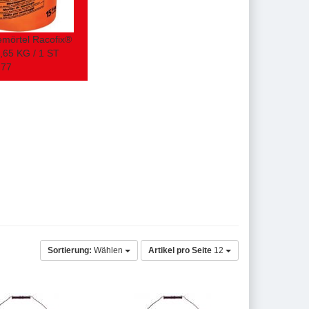
mörtel Racofix®
,65 KG / 1 ST
,77
Sortierung:
Wählen
Artikel pro Seite
12