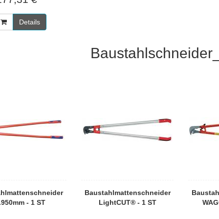
Details
Baustahlschneider
hlmattenschneider
Baustahlmattenschneider
Baustah
.950mm - 1 ST
LightCUT® - 1 ST
WAGG