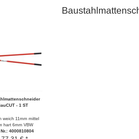
Baustahlmattensc
hlmattenschneider
auCUT - 1 ST
 weich 11mm mittel
 hart 6mm VBW
. Nr.: 4000810804
177,31 € *