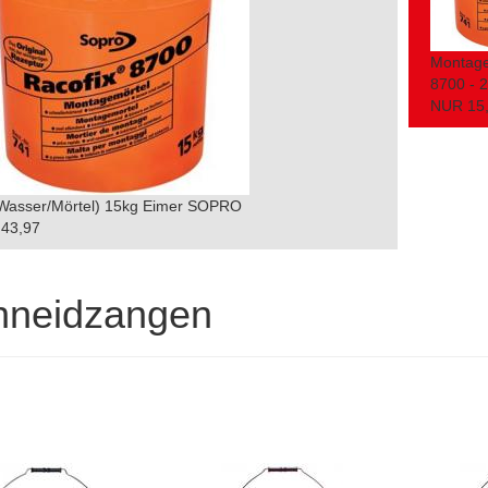
Montage
8700 - 2
NUR 15
(Wasser/Mörtel) 15kg Eimer SOPRO
43,97
hneidzangen