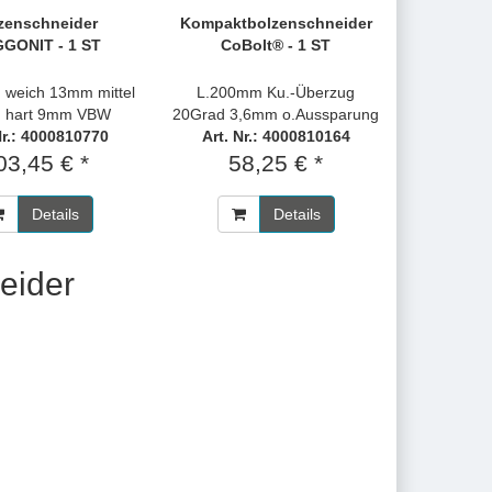
zenschneider
Kompaktbolzenschneider
GONIT - 1 ST
CoBolt® - 1 ST
weich 13mm mittel
L.200mm Ku.-Überzug
 hart 9mm VBW
20Grad 3,6mm o.Aussparung
Nr.: 4000810770
Art. Nr.: 4000810164
03,45 € *
58,25 € *
Details
Details
eider